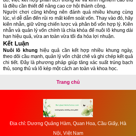
là điều cần thiết để nâng cao cơ hội thành công.
Người chơi cũng không nên đánh quá nhiều khung cùng
lúc, vì dễ dẫn đến rủi ro mất kiểm soát vốn. Thay vào đó, hãy
kiên nhẫn, giữ vững chiến lược và phân bổ vốn hợp lý. Kiên
nhẫn và quản lý vốn chính là chìa khóa để nuôi lô khung dài
hạn hiệu quả, vừa an toàn vừa tối đa hóa lợi nhuận.
Kết Luận
Nuôi lô khung
hiệu quả cần kết hợp nhiều khung ngày,
theo dõi cầu mạnh, quản lý vốn chặt chẽ và ghi chép kết quả
chi tiết. Đây là phương pháp giúp tăng xác suất trúng bạch
thủ, song thủ và lô kép một cách an toàn và khoa học.
Trang chủ
Địa chỉ: Dương Quảng Hàm, Quan Hoa, Cầu Giấy, Hà
Nội, Việt Nam