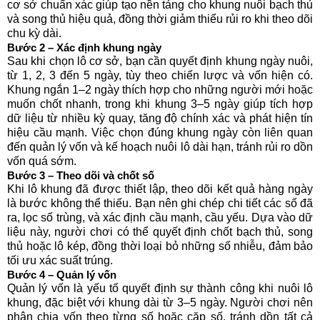
cơ sở chuẩn xác giúp tạo nền tảng cho khung nuôi bạch thủ
và song thủ hiệu quả, đồng thời giảm thiểu rủi ro khi theo dõi
chu kỳ dài.
Bước 2 – Xác định khung ngày
Sau khi chọn lô cơ sở, bạn cần quyết định khung ngày nuôi,
từ 1, 2, 3 đến 5 ngày, tùy theo chiến lược và vốn hiện có.
Khung ngắn 1–2 ngày thích hợp cho những người mới hoặc
muốn chốt nhanh, trong khi khung 3–5 ngày giúp tích hợp
dữ liệu từ nhiều kỳ quay, tăng độ chính xác và phát hiện tín
hiệu cầu mạnh. Việc chọn đúng khung ngày còn liên quan
đến quản lý vốn và kế hoạch nuôi lô dài hạn, tránh rủi ro dồn
vốn quá sớm.
Bước 3 – Theo dõi và chốt số
Khi lô khung đã được thiết lập, theo dõi kết quả hàng ngày
là bước không thể thiếu. Bạn nên ghi chép chi tiết các số đã
ra, lọc số trùng, và xác định cầu mạnh, cầu yếu. Dựa vào dữ
liệu này, người chơi có thể quyết định chốt bạch thủ, song
thủ hoặc lô kép, đồng thời loại bỏ những số nhiễu, đảm bảo
tối ưu xác suất trúng.
Bước 4 – Quản lý vốn
Quản lý vốn là yếu tố quyết định sự thành công khi nuôi lô
khung, đặc biệt với khung dài từ 3–5 ngày. Người chơi nên
phân chia vốn theo từng số hoặc cặp số, tránh dồn tất cả