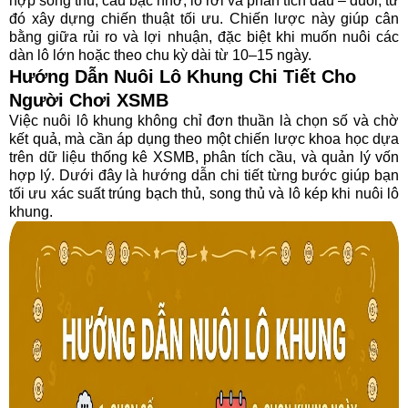
hợp song thủ, cầu bạc nhớ, lô rơi và phân tích đầu – đuôi, từ
đó xây dựng chiến thuật tối ưu. Chiến lược này giúp cân
bằng giữa rủi ro và lợi nhuận, đặc biệt khi muốn nuôi các
dàn lô lớn hoặc theo chu kỳ dài từ 10–15 ngày.
Hướng Dẫn Nuôi Lô Khung Chi Tiết Cho
Người Chơi XSMB
Việc nuôi lô khung không chỉ đơn thuần là chọn số và chờ
kết quả, mà cần áp dụng theo một chiến lược khoa học dựa
trên dữ liệu thống kê XSMB, phân tích cầu, và quản lý vốn
hợp lý. Dưới đây là hướng dẫn chi tiết từng bước giúp bạn
tối ưu xác suất trúng bạch thủ, song thủ và lô kép khi nuôi lô
khung.