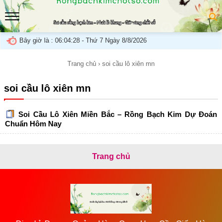
Bây giờ là :
06:04:28 - Thứ 7 Ngày 8/8/2026
Trang chủ
›
soi cầu lô xiên mn
soi cầu lô xiên mn
Soi Cầu Lô Xiên Miền Bắc – Rồng Bạch Kim Dự Đoán
Chuẩn Hôm Nay
Trang chủ