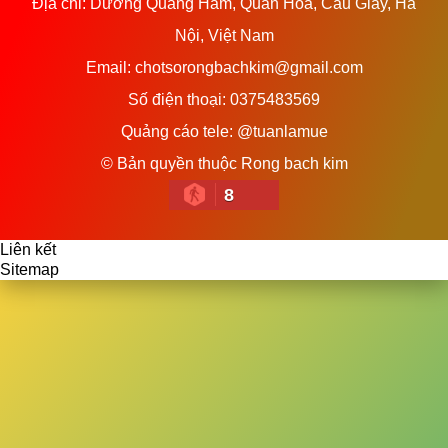
Địa chỉ: Dương Quảng Hàm, Quan Hoa, Cầu Giấy, Hà
Nội, Việt Nam
Email:
chotsorongbachkim@gmail.com
Số điện thoại: 0375483569
Quảng cáo tele: @tuanlamue
© Bản quyền thuộc Rong bach kim
8
Liên kết
Sitemap