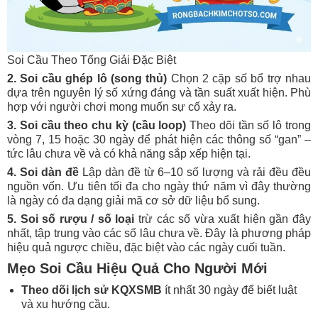
Soi Cầu Theo Tổng Giải Đặc Biệt
2. Soi cầu ghép lô (song thủ)
Chọn 2 cặp số bổ trợ nhau
dựa trên nguyên lý số xứng đáng và tần suất xuất hiện. Phù
hợp với người chơi mong muốn sự cố xảy ra.
3. Soi cầu theo chu kỳ (cầu loop)
Theo dõi tần số lô trong
vòng 7, 15 hoặc 30 ngày để phát hiện các thông số “gan” –
tức lâu chưa về và có khả năng sắp xếp hiện tại.
4. Soi dàn đề
Lập dàn đề từ 6–10 số lượng và rải đều đều
nguồn vốn. Ưu tiên tối đa cho ngày thứ năm vì đây thường
là ngày có đa dạng giải mã cơ sở dữ liệu bổ sung.
5. Soi số rượu / số loại
trừ các số vừa xuất hiện gần đây
nhất, tập trung vào các số lâu chưa về. Đây là phương pháp
hiệu quả ngược chiều, đặc biệt vào các ngày cuối tuần.
Mẹo Soi Cầu Hiệu Quả Cho Người Mới
Theo dõi lịch sử KQXSMB
ít nhất 30 ngày để biết luật
và xu hướng cầu.