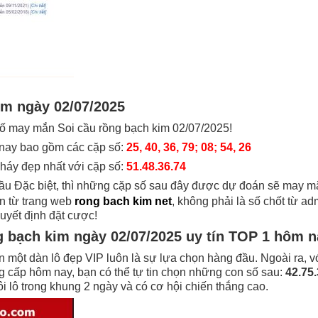
im ngày 02/07/2025
 may mắn Soi cầu rồng bạch kim 02/07/2025!
nay bao gồm các cặp số:
25, 40, 36, 79; 08; 54, 26
háy đẹp nhất với cặp số:
51.48.36.74
ầu Đặc biệt, thì những cặp số sau đây được dự đoán sẽ may m
n từ trang web
rong bach kim net
, không phải là số chốt từ 
uyết định đặt cược!
g bạch kim ngày 02/07/2025 uy tín TOP 1 hôm n
n một dàn lô đẹp VIP luôn là sự lựa chọn hàng đầu. Ngoài ra, v
 cấp hôm nay, bạn có thể tự tin chọn những con số sau:
42.75.
i lô trong khung 2 ngày và có cơ hội chiến thắng cao.