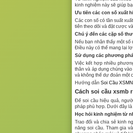
kinh nghiệm này sẽ giúp bạ
Ưu tiên các con số xuất h
Các con số có tần suất xuất
tiên theo dõi và đặt cược v
Chú ý đến các cặp số th
Nếu bạn nhận thấy một số 
Điều này có thể mang lại l
Sử dụng các phương pháp
Việc kết hợp nhiều phương
thân và áp dụng chúng vào 
và không thể dự đoán một c
Hướng dẫn
Soi Cầu XSMN
Cách soi cầu xsmb 
Để soi cầu hiệu quả, ngườ
pháp phù hợp. Dưới đây là 
Học hỏi kinh nghiệm từ 
Trao đổi và chia sẻ kinh 
năng soi cầu. Tham gia và