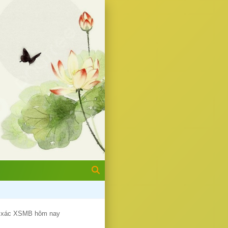
n xác XSMB hôm nay