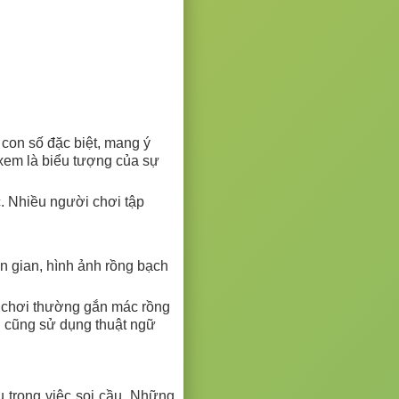
con số đặc biệt, mang ý
xem là biểu tượng của sự
c. Nhiều người chơi tập
ân gian, hình ảnh rồng bạch
i chơi thường gắn mác rồng
u cũng sử dụng thuật ngữ
u trong việc soi cầu. Những