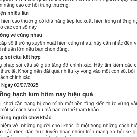
n nâng cao cơ hội trúng thưởng.
iện nhiều lần
 hiện cao thường có khả năng tiếp tục xuất hiện trong những n
ào các con số này.
ường về cùng nhau
cặp số thường xuyên xuất hiện cùng nhau, hãy cân nhắc đến vi
ợi nhuận lớn nếu bạn chọn đúng.
 soi cầu kết hợp
 pháp soi cầu sẽ giúp tăng độ chính xác. Hãy tìm kiếm các 
thực tế. Không nên đặt quá nhiều kỳ vọng vào một con số, bởi 
ách chính xác.
 Ngày 02/07/2025
rồng bạch kim hôm nay hiệu quả
i chơi cần trang bị cho mình một nền tảng kiến thức vững 
một số cách soi cầu mà bạn có thể tham khảo.
những người chơi khác
nghiệm với những người chơi khác là một trong những cách hi
o các diễn đàn trực tuyến hoặc nhóm trên mạng xã hội sẽ g