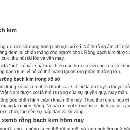
ch kim
 ngữ được sử dụng trong lĩnh vực xổ số. Nó thường ám chỉ một 
ăng đem lại chiến thắng cho người chơi. Rồng bạch kim được 
cực, thu hút tài lộc và vận may.
 là “hot”, có xác suất xuất hiện cao hơn so với các con số khá
ồng bạch kim, vì nó có thể mang lại những phần thưởng lớn.
 rồng bạch kim trong xổ số
 trong xổ số còn nhiều tranh cãi. Có thể là do truyền thuyết d
 Việt Nam được coi là biểu tượng của sự quyền quý, may mắn.
ũng góp phần hình thành khái niệm này. Theo thời gian, ngườ
mang lại chiến thắng. Ngoài ra, một số website, dịch vụ soi cầ
gười chơi, tạo nên sự hấp dẫn và kỳ vọng.
u xsmb rồng bạch kim hôm nay
gười chơi, chúng ta có thể rút ra một số kinh nghiệm quý bá