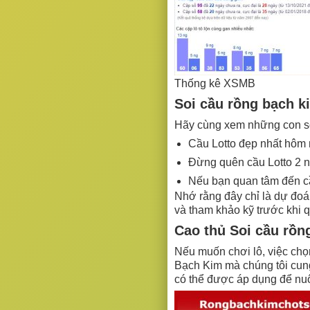
Thống kê XSMB
Soi cầu rồng bạch k
Hãy cùng xem những con số
Cầu Lotto đẹp nhất hôm 
Đừng quên cầu Lotto 2 n
Nếu bạn quan tâm đến c
Nhớ rằng đây chỉ là dự đoá
và tham khảo kỹ trước khi q
Cao thủ Soi cầu rồn
Nếu muốn chơi lô, việc chọ
Bạch Kim mà chúng tôi cung
có thể được áp dụng để nuô