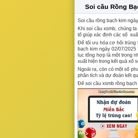
Soi cầu Rồng Bạ
Soi cầu rồng bạch kim ngày
Khi soi cầu xsmb, chúng ta 
tố giúp xác định các số xuất
Để tối ưu hóa cơ hội trún
bạch kim ngày 02/07/2025 h
lục tổng hợp là một trong 
xuất hiện trong kết quả xổ
Ngoài ra, còn có một số p
phân tích và dự đoán kết qu
Để soi cầu xsmb rồng bạch 