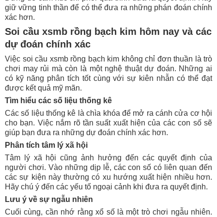
giữ vững tinh thần để có thể đưa ra những phán đoán chính
xác hơn.
Soi cầu xsmb rồng bạch kim hôm nay và các
dự đoán chính xác
Việc soi cầu xsmb rồng bạch kim không chỉ đơn thuần là trò
chơi may rủi mà còn là một nghệ thuật dự đoán. Những ai
có kỹ năng phân tích tốt cùng với sự kiên nhẫn có thể đạt
được kết quả mỹ mãn.
Tìm hiểu các số liệu thống kê
Các số liệu thống kê là chìa khóa để mở ra cánh cửa cơ hội
cho bạn. Việc nắm rõ tần suất xuất hiện của các con số sẽ
giúp bạn đưa ra những dự đoán chính xác hơn.
Phân tích tâm lý xã hội
Tâm lý xã hội cũng ảnh hưởng đến các quyết định của
người chơi. Vào những dịp lễ, các con số có liên quan đến
các sự kiện này thường có xu hướng xuất hiện nhiều hơn.
Hãy chú ý đến các yếu tố ngoại cảnh khi đưa ra quyết định.
Lưu ý về sự ngẫu nhiên
Cuối cùng, cần nhớ rằng xổ số là một trò chơi ngẫu nhiên.