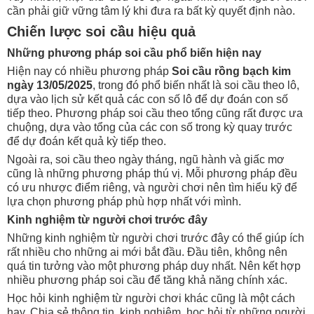
cần phải giữ vững tâm lý khi đưa ra bất kỳ quyết định nào.
Chiến lược soi cầu hiệu quả
Những phương pháp soi cầu phổ biến hiện nay
Hiện nay có nhiều phương pháp
Soi cầu rồng bạch kim
ngày 13/05/2025
, trong đó phổ biến nhất là soi cầu theo lô,
dựa vào lịch sử kết quả các con số lô để dự đoán con số
tiếp theo. Phương pháp soi cầu theo tổng cũng rất được ưa
chuộng, dựa vào tổng của các con số trong kỳ quay trước
để dự đoán kết quả kỳ tiếp theo.
Ngoài ra, soi cầu theo ngày tháng, ngũ hành và giấc mơ
cũng là những phương pháp thú vị. Mỗi phương pháp đều
có ưu nhược điểm riêng, và người chơi nên tìm hiểu kỹ để
lựa chọn phương pháp phù hợp nhất với mình.
Kinh nghiệm từ người chơi trước đây
Những kinh nghiệm từ người chơi trước đây có thể giúp ích
rất nhiều cho những ai mới bắt đầu. Đầu tiên, không nên
quá tin tưởng vào một phương pháp duy nhất. Nên kết hợp
nhiều phương pháp soi cầu để tăng khả năng chính xác.
Học hỏi kinh nghiệm từ người chơi khác cũng là một cách
hay. Chia sẻ thông tin, kinh nghiệm, học hỏi từ những người