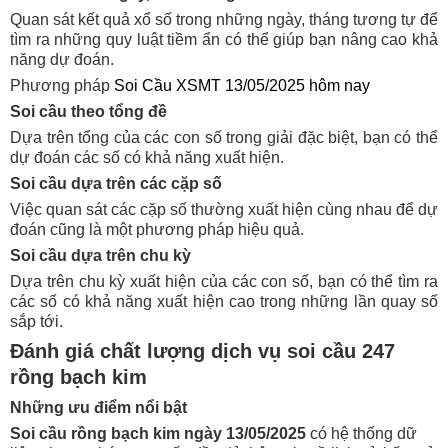
Quan sát kết quả xổ số trong những ngày, tháng tương tự để
tìm ra những quy luật tiềm ẩn có thể giúp bạn nâng cao khả
năng dự đoán.
Phương pháp
Soi Cầu XSMT 13/05/2025 hôm nay
Soi cầu theo tổng đề
Dựa trên tổng của các con số trong giải đặc biệt, bạn có thể
dự đoán các số có khả năng xuất hiện.
Soi cầu dựa trên các cặp số
Việc quan sát các cặp số thường xuất hiện cùng nhau để dự
đoán cũng là một phương pháp hiệu quả.
Soi cầu dựa trên chu kỳ
Dựa trên chu kỳ xuất hiện của các con số, bạn có thể tìm ra
các số có khả năng xuất hiện cao trong những lần quay số
sắp tới.
Đánh giá chất lượng dịch vụ soi cầu 247
rồng bạch kim
Những ưu điểm nổi bật
Soi cầu rồng bạch kim ngày 13/05/2025
có hệ thống dữ