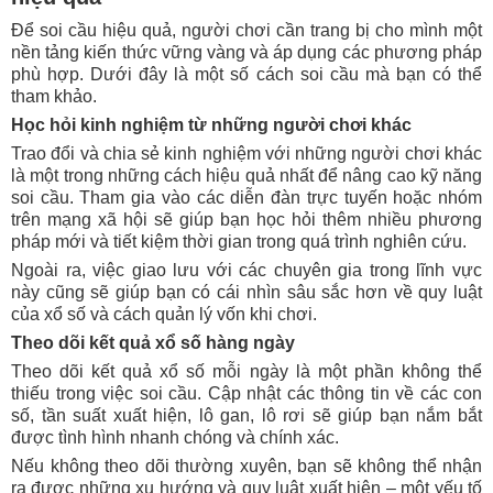
Để soi cầu hiệu quả, người chơi cần trang bị cho mình một
nền tảng kiến thức vững vàng và áp dụng các phương pháp
phù hợp. Dưới đây là một số cách soi cầu mà bạn có thể
tham khảo.
Học hỏi kinh nghiệm từ những người chơi khác
Trao đổi và chia sẻ kinh nghiệm với những người chơi khác
là một trong những cách hiệu quả nhất để nâng cao kỹ năng
soi cầu. Tham gia vào các diễn đàn trực tuyến hoặc nhóm
trên mạng xã hội sẽ giúp bạn học hỏi thêm nhiều phương
pháp mới và tiết kiệm thời gian trong quá trình nghiên cứu.
Ngoài ra, việc giao lưu với các chuyên gia trong lĩnh vực
này cũng sẽ giúp bạn có cái nhìn sâu sắc hơn về quy luật
của xổ số và cách quản lý vốn khi chơi.
Theo dõi kết quả xổ số hàng ngày
Theo dõi kết quả xổ số mỗi ngày là một phần không thể
thiếu trong việc soi cầu. Cập nhật các thông tin về các con
số, tần suất xuất hiện, lô gan, lô rơi sẽ giúp bạn nắm bắt
được tình hình nhanh chóng và chính xác.
Nếu không theo dõi thường xuyên, bạn sẽ không thể nhận
ra được những xu hướng và quy luật xuất hiện – một yếu tố