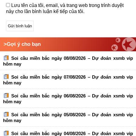
Lưu tên của tôi, email, và trang web trong trình duyệt
này cho lần bình luận kế tiếp của tôi.
>Gợi ý cho bạn
Soi cầu miền bắc ngày 08/08/2026 – Dự đoán xsmb vip
hôm nay
Soi cầu miền bắc ngày 07/08/2026 – Dự đoán xsmb vip
hôm nay
Soi cầu miền bắc ngày 06/08/2026 – Dự đoán xsmb vip
hôm nay
Soi cầu miền bắc ngày 05/08/2026 – Dự đoán xsmb vip
hôm nay
Soi cầu miền bắc ngày 04/08/2026 – Dự đoán xsmb vip