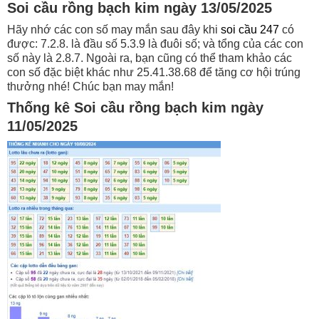
Soi cầu rồng bạch kim ngày 13/05/2025
Hãy nhớ các con số may mắn sau đây khi
soi cầu 247
có
được: 7.2.8. là đầu số 5.3.9 là đuôi số; và tổng của các con
số này là 2.8.7. Ngoài ra, bạn cũng có thể tham khảo các
con số đặc biệt khác như 25.41.38.68 để tăng cơ hội trúng
thưởng nhé! Chúc bạn may mắn!
Thống kê Soi cầu rồng bạch kim ngày
11/05/2025