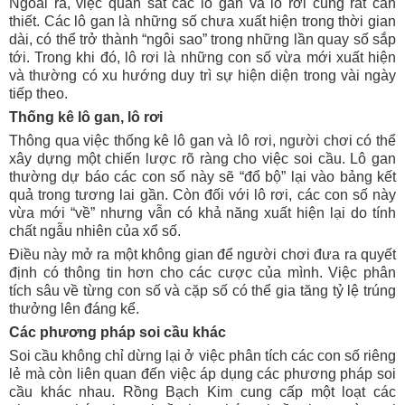
Ngoài ra, việc quan sát các lô gan và lô rơi cũng rất cần
thiết. Các lô gan là những số chưa xuất hiện trong thời gian
dài, có thể trở thành “ngôi sao” trong những lần quay số sắp
tới. Trong khi đó, lô rơi là những con số vừa mới xuất hiện
và thường có xu hướng duy trì sự hiện diện trong vài ngày
tiếp theo.
Thống kê lô gan, lô rơi
Thông qua việc thống kê lô gan và lô rơi, người chơi có thể
xây dựng một chiến lược rõ ràng cho việc soi cầu. Lô gan
thường dự báo các con số này sẽ “đổ bộ” lại vào bảng kết
quả trong tương lai gần. Còn đối với lô rơi, các con số này
vừa mới “về” nhưng vẫn có khả năng xuất hiện lại do tính
chất ngẫu nhiên của xổ số.
Điều này mở ra một không gian để người chơi đưa ra quyết
định có thông tin hơn cho các cược của mình. Việc phân
tích sâu về từng con số và cặp số có thể gia tăng tỷ lệ trúng
thưởng lên đáng kể.
Các phương pháp soi cầu khác
Soi cầu không chỉ dừng lại ở việc phân tích các con số riêng
lẻ mà còn liên quan đến việc áp dụng các phương pháp soi
cầu khác nhau. Rồng Bạch Kim cung cấp một loạt các