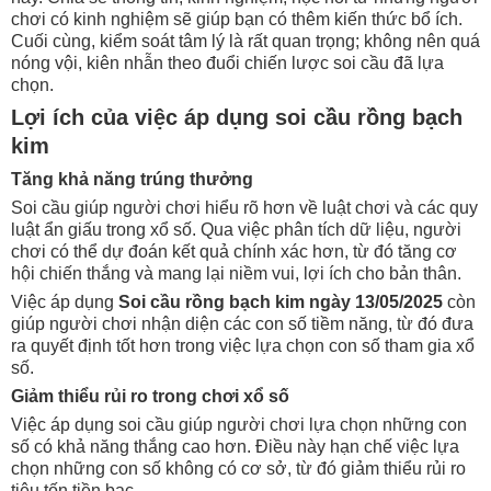
chơi có kinh nghiệm sẽ giúp bạn có thêm kiến thức bổ ích.
Cuối cùng, kiểm soát tâm lý là rất quan trọng; không nên quá
nóng vội, kiên nhẫn theo đuổi chiến lược soi cầu đã lựa
chọn.
Lợi ích của việc áp dụng soi cầu rồng bạch
kim
Tăng khả năng trúng thưởng
Soi cầu giúp người chơi hiểu rõ hơn về luật chơi và các quy
luật ẩn giấu trong xổ số. Qua việc phân tích dữ liệu, người
chơi có thể dự đoán kết quả chính xác hơn, từ đó tăng cơ
hội chiến thắng và mang lại niềm vui, lợi ích cho bản thân.
Việc áp dụng
Soi cầu rồng bạch kim ngày 13/05/2025
còn
giúp người chơi nhận diện các con số tiềm năng, từ đó đưa
ra quyết định tốt hơn trong việc lựa chọn con số tham gia xổ
số.
Giảm thiểu rủi ro trong chơi xổ số
Việc áp dụng soi cầu giúp người chơi lựa chọn những con
số có khả năng thắng cao hơn. Điều này hạn chế việc lựa
chọn những con số không có cơ sở, từ đó giảm thiểu rủi ro
tiêu tốn tiền bạc.