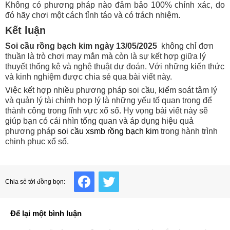
Không có phương pháp nào đảm bảo 100% chính xác, do
đó hãy chơi một cách tỉnh táo và có trách nhiệm.
Kết luận
Soi cầu rồng bạch kim ngày 13/05/2025
không chỉ đơn
thuần là trò chơi may mắn mà còn là sự kết hợp giữa lý
thuyết thống kê và nghệ thuật dự đoán. Với những kiến thức
và kinh nghiệm được chia sẻ qua bài viết này.
Việc kết hợp nhiều phương pháp soi cầu, kiểm soát tâm lý
và quản lý tài chính hợp lý là những yếu tố quan trọng để
thành công trong lĩnh vực xổ số. Hy vọng bài viết này sẽ
giúp bạn có cái nhìn tổng quan và áp dụng hiệu quả
phương pháp
soi cầu xsmb rồng bạch kim
trong hành trình
chinh phục xổ số.
Facebook
Twitter
Chia sẻ tới đồng bọn:
Để lại một bình luận