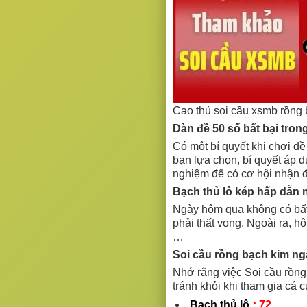
Cao thủ soi cầu xsmb rồng 
Dàn đề 50 số bất bại tron
Có một bí quyết khi chơi đề
bạn lựa chọn, bí quyết áp d
nghiệm để có cơ hội nhận 
Bạch thủ lô kép hấp dẫn 
Ngày hôm qua không có bất 
phải thất vọng. Ngoài ra, h
…
Soi cầu rồng bạch kim ngà
Nhớ rằng việc Soi cầu rồng 
tránh khỏi khi tham gia cá 
Bạch thủ lô
: 72