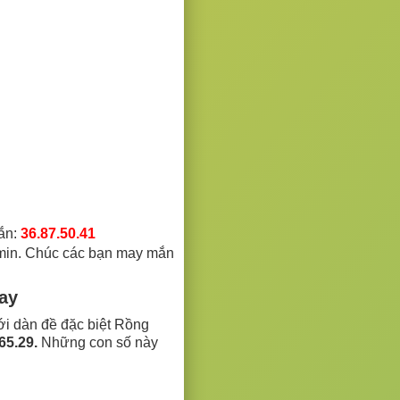
ắn:
36.87.50.41
admin. Chúc các bạn may mắn
ay
ới dàn đề đặc biệt Rồng
65.29.
Những con số này