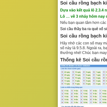
Soi cầu rồng bạch k
Dựa vào kết quả lô 2.3.4 
Lô … về 3 nháy hôm nay c
Nếu bạn quan tâm hơn cá
Soi cầu thầy ba ra quẻ xổ
Soi cầu rồng bạch k
Hãy nhớ các con số may mắn 
số này là 9.5.8. Ngoài ra, 
thưởng nhé! Chúc bạn may
Thống kê Soi cầu rồ