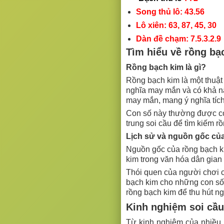
Song thủ lô: 43.56
Lô xiên: 63, 87, 45, 30
Dàn đề chạm: 7.5.3.2.9
Tìm hiểu về rồng bạ
Rồng bạch kim là gì?
Rồng bạch kim là một thuật
nghĩa may mắn và có khả n
may mắn, mang ý nghĩa tích 
Con số này thường được coi
trung soi cầu để tìm kiếm r
Lịch sử và nguồn gốc của
Nguồn gốc của rồng bạch kim
kim trong văn hóa dân gian
Thói quen của người chơi c
bạch kim cho những con số 
rồng bạch kim để thu hút n
Kinh nghiệm soi cầ
Từ kinh nghiệm của nhiều n