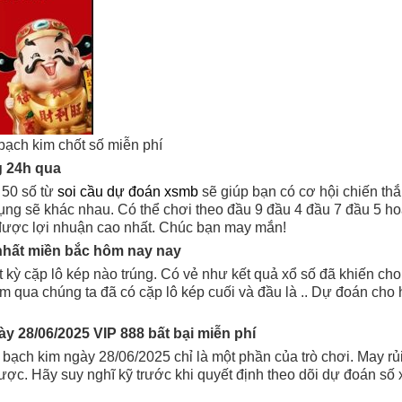
bạch kim chốt số miễn phí
g 24h qua
 50 số từ
soi cầu dự đoán xsmb
sẽ giúp bạn có cơ hội chiến th
ụng sẽ khác nhau. Có thể chơi theo đầu 9 đầu 4 đầu 7 đầu 5 ho
được lợi nhuận cao nhất. Chúc bạn may mắn!
nhất miền bắc hôm nay nay
kỳ cặp lô kép nào trúng. Có vẻ như kết quả xổ số đã khiến ch
ôm qua chúng ta đã có cặp lô kép cuối và đầu là .. Dự đoán cho 
y 28/06/2025 VIP 888 bất bại miễn phí
bạch kim ngày 28/06/2025 chỉ là một phần của trò chơi. May rủi
cược. Hãy suy nghĩ kỹ trước khi quyết định theo dõi dự đoán số