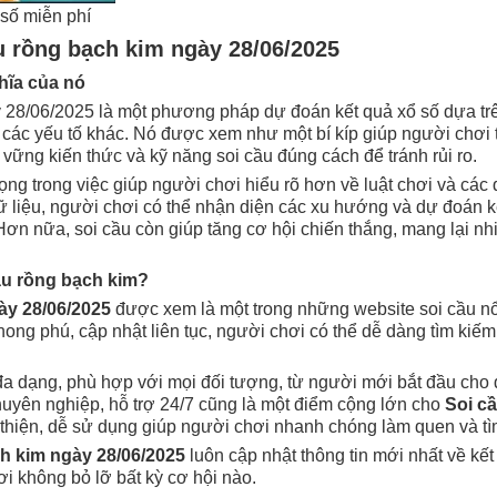
 số miễn phí
ầu rồng bạch kim ngày 28/06/2025
hĩa của nó
 28/06/2025 là một phương pháp dự đoán kết quả xổ số dựa trên
à các yếu tố khác. Nó được xem như một bí kíp giúp người chơi
vững kiến thức và kỹ năng soi cầu đúng cách để tránh rủi ro.
ọng trong việc giúp người chơi hiểu rõ hơn về luật chơi và các q
 liệu, người chơi có thể nhận diện các xu hướng và dự đoán kết
 Hơn nữa, soi cầu còn giúp tăng cơ hội chiến thắng, mang lại nhi
cầu rồng bạch kim?
ày 28/06/2025
được xem là một trong những website soi cầu nổi 
hong phú, cập nhật liên tục, người chơi có thể dễ dàng tìm kiếm 
a dạng, phù hợp với mọi đối tượng, từ người mới bắt đầu cho
uyên nghiệp, hỗ trợ 24/7 cũng là một điểm cộng lớn cho
Soi c
 thiện, dễ sử dụng giúp người chơi nhanh chóng làm quen và tìm
h kim ngày 28/06/2025
luôn cập nhật thông tin mới nhất về kế
i không bỏ lỡ bất kỳ cơ hội nào.