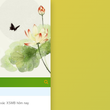
n xác XSMB hôm nay