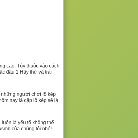
ắng cao. Tùy thuộc vào cách
ặc đầu 1 Hãy thử và trải
o những người chơi lô kép
hôm nay là cặp lô kép sẽ là
 luôn là yếu tố không thể
 xsmb của chúng tôi nhé!