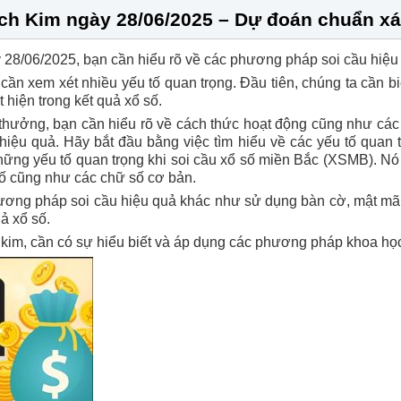
ch Kim ngày 28/06/2025 – Dự đoán chuẩn 
 28/06/2025, bạn cần hiểu rõ về các phương pháp soi cầu hiệu
cần xem xét nhiều yếu tố quan trọng. Đầu tiên, chúng ta cần bi
 hiện trong kết quả xổ số.
g thưởng, bạn cần hiểu rõ về cách thức hoạt động cũng như cá
iệu quả. Hãy bắt đầu bằng việc tìm hiểu về các yếu tố quan 
những yếu tố quan trọng khi soi cầu xổ số miền Bắc (XSMB). Nó 
 số cũng như các chữ số cơ bản.
hương pháp soi cầu hiệu quả khác như sử dụng bàn cờ, mật mã 
ả xổ số.
kim, cần có sự hiểu biết và áp dụng các phương pháp khoa học