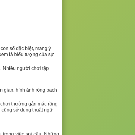
con số đặc biệt, mang ý
xem là biểu tượng của sự
c. Nhiều người chơi tập
ân gian, hình ảnh rồng bạch
i chơi thường gắn mác rồng
u cũng sử dụng thuật ngữ
u trong việc soi cầu. Những