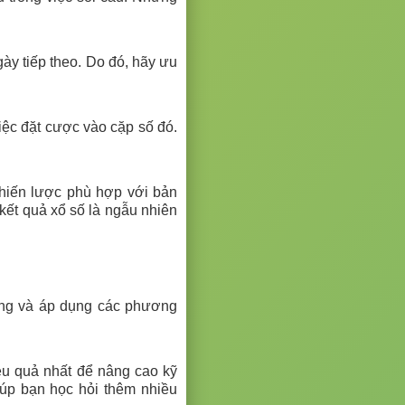
gày tiếp theo. Do đó, hãy ưu
ệc đặt cược vào cặp số đó.
chiến lược phù hợp với bản
kết quả xổ số là ngẫu nhiên
vàng và áp dụng các phương
ệu quả nhất để nâng cao kỹ
iúp bạn học hỏi thêm nhiều