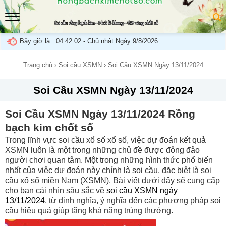
Bây giờ là :
04:42:02 - Chủ nhật Ngày 9/8/2026
Trang chủ
›
Soi cầu XSMN
›
Soi Cầu XSMN Ngày 13/11/2024
Soi Cầu XSMN Ngày 13/11/2024
Soi Cầu XSMN Ngày 13/11/2024 Rồng
bạch kim chốt số
Trong lĩnh vực soi cầu xổ số xổ số, việc dự đoán kết quả
XSMN luôn là một trong những chủ đề được đông đảo
người chơi quan tâm. Một trong những hình thức phổ biến
nhất của việc dự đoán này chính là soi cầu, đặc biệt là soi
cầu xổ số miền Nam (XSMN). Bài viết dưới đây sẽ cung cấp
cho bạn cái nhìn sâu sắc về
soi cầu XSMN ngày
13/11/2024
, từ định nghĩa, ý nghĩa đến các phương pháp soi
cầu hiệu quả giúp tăng khả năng trúng thưởng.