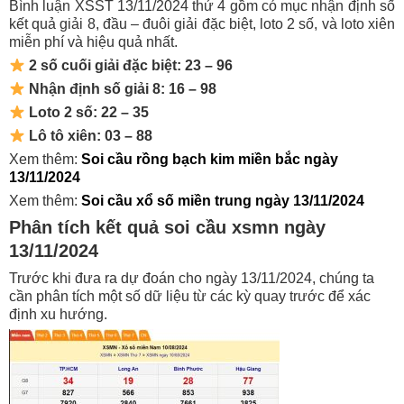
Bình luận XSST 13/11/2024 thứ 4 gồm có mục nhận định số
kết quả giải 8, đầu – đuôi giải đặc biệt, loto 2 số, và loto xiên
miễn phí và hiệu quả nhất.
2 số cuối giải đặc biệt: 23 – 96
Nhận định số giải 8: 16 – 98
Loto 2 số:
22 – 35
Lô tô xiên: 03 – 88
Xem thêm:
Soi cầu rồng bạch kim miền bắc ngày
13/11/2024
Xem thêm:
Soi cầu
xổ số miền trung ngày 13/11/2024
Phân tích kết quả soi cầu xsmn ngày
13/11/2024
Trước khi đưa ra dự đoán cho ngày 13/11/2024, chúng ta
cần phân tích một số dữ liệu từ các kỳ quay trước để xác
định xu hướng.