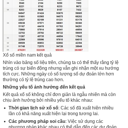
Xổ số miền nam kết quả
Nhìn vào bảng số liệu trên, chúng ta có thể thấy rằng tỷ lệ
trúng có sự biến động nhưng vẫn ghi nhận một xu hướng
tích cực. Những ngày có số lượng số dự đoán lớn hơn
thường có tỷ lệ trúng cao hơn.
Những yếu tố ảnh hưởng đến kết quả
Kết quả xổ số không chỉ đơn giản là ngẫu nhiên mà còn
chịu ảnh hưởng bởi nhiều yếu tố khác nhau:
Thời gian lịch sử xổ số
: Các số đã xuất hiện nhiều
lần có khả năng xuất hiện lại trong tương lai.
Các phương pháp soi cầu
: Việc sử dụng các
phương pháp khác nhau có thể dẫn đến các dự đoán