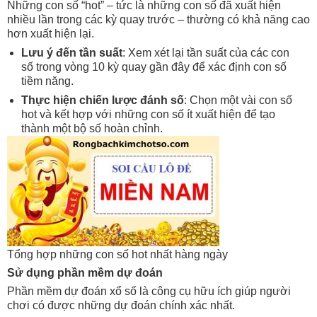
Những con số “hot” – tức là những con số đã xuất hiện
nhiều lần trong các kỳ quay trước – thường có khả năng cao
hơn xuất hiện lại.
Lưu ý đến tần suất
: Xem xét lại tần suất của các con
số trong vòng 10 kỳ quay gần đây để xác định con số
tiềm năng.
Thực hiện chiến lược đánh số
: Chọn một vài con số
hot và kết hợp với những con số ít xuất hiện để tạo
thành một bộ số hoàn chỉnh.
Tổng hợp những con số hot nhất hàng ngày
Sử dụng phần mềm dự đoán
Phần mềm dự đoán xổ số là công cụ hữu ích giúp người
chơi có được những dự đoán chính xác nhất.