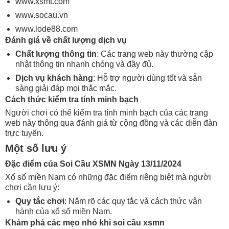
www.xsmt.com
www.socau.vn
www.lode88.com
Đánh giá về chất lượng dịch vụ
Chất lượng thông tin
: Các trang web này thường cập
nhật thông tin nhanh chóng và đầy đủ.
Dịch vụ khách hàng
: Hỗ trợ người dùng tốt và sẵn
sàng giải đáp mọi thắc mắc.
Cách thức kiểm tra tính minh bạch
Người chơi có thể kiểm tra tính minh bạch của các trang
web này thông qua đánh giá từ cộng đồng và các diễn đàn
trực tuyến.
Một số lưu ý
Đặc điểm của Soi Cầu XSMN Ngày 13/11/2024
Xổ số miền Nam có những đặc điểm riêng biệt mà người
chơi cần lưu ý:
Quy tắc chơi
: Nắm rõ các quy tắc và cách thức vận
hành của xổ số miền Nam.
Khám phá các mẹo nhỏ khi soi cầu xsmn