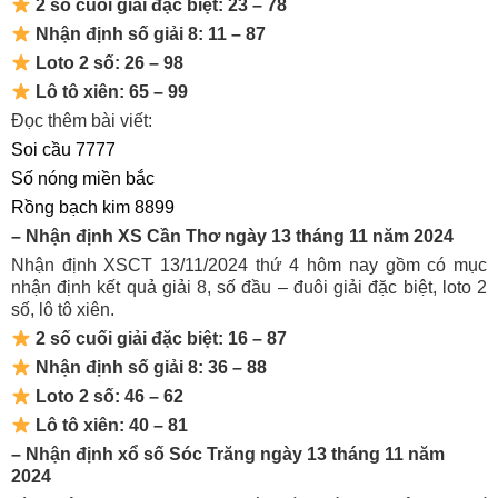
2 số cuối giải đặc biệt: 23 – 78
Nhận định số giải 8: 11 – 87
Loto 2 số:
26 – 98
Lô tô xiên: 65 – 99
Đọc thêm bài viết:
Soi cầu 7777
Số nóng miền bắc
Rồng bạch kim 8899
– Nhận định XS Cần Thơ ngày 13 tháng 11 năm 2024
Nhận định XSCT 13/11/2024 thứ 4 hôm nay gồm có mục
nhận định kết quả giải 8, số đầu – đuôi giải đặc biệt, loto 2
số, lô tô xiên.
2 số cuối giải đặc biệt: 16 – 87
Nhận định số giải 8: 36 – 88
Loto 2 số:
46 – 62
Lô tô xiên: 40 – 81
– Nhận định xổ số Sóc Trăng ngày 13 tháng 11 năm
2024