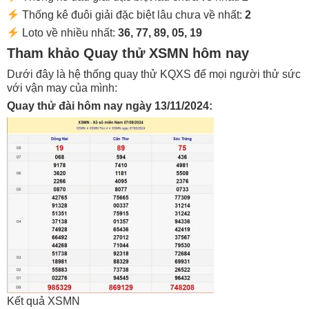
Thống kê đuôi giải đặc biệt lâu chưa về nhất:
2
Loto về nhiều nhất:
36, 77, 89, 05, 19
Tham khảo Quay thử XSMN hôm nay
Dưới đây là hệ thống quay thử KQXS để mọi người thử sức
với vận may của mình:
Quay thử đài hôm nay ngày 13/11/2024:
Kết quả XSMN