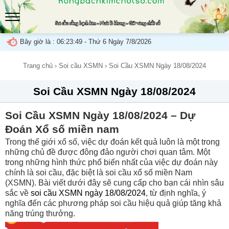
Bây giờ là :
06:23:50 - Thứ 6 Ngày 7/8/2026
Trang chủ
›
Soi cầu XSMN
›
Soi Cầu XSMN Ngày 18/08/2024
Soi Cầu XSMN Ngày 18/08/2024
Soi Cầu XSMN Ngày 18/08/2024 – Dự
Đoán Xổ số miền nam
Trong thế giới xổ số, việc dự đoán kết quả luôn là một trong
những chủ đề được đông đảo người chơi quan tâm. Một
trong những hình thức phổ biến nhất của việc dự đoán này
chính là soi cầu, đặc biệt là soi cầu xổ số miền Nam
(XSMN). Bài viết dưới đây sẽ cung cấp cho bạn cái nhìn sâu
sắc về
soi cầu XSMN ngày 18/08/2024
, từ định nghĩa, ý
nghĩa đến các phương pháp soi cầu hiệu quả giúp tăng khả
năng trúng thưởng.