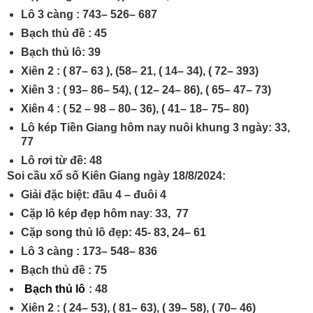
Lô 3 càng : 743– 526– 687
Bạch thủ đề : 45
Bạch thủ lô: 39
Xiên 2 : ( 87– 63 ), (58– 21, ( 14– 34), ( 72– 393)
Xiên 3 : ( 93– 86– 54), ( 12– 24– 86), ( 65– 47– 73)
Xiên 4 : ( 52 – 98 – 80– 36), ( 41– 18– 75– 80)
Lô kép Tiền Giang hôm nay nuôi khung 3 ngày: 33,
77
Lô rơi từ đề: 48
Soi cầu xổ số Kiên Giang ngày 18/8/2024:
Giải đặc biệt:
đầu 4 – đuôi 4
Cặp lô kép đẹp hôm nay
:
33, 77
Cặp song thủ lô đẹp: 45- 83, 24– 61
Lô 3 càng : 173– 548– 836
Bạch thủ đề : 75
Bạch thủ lô
: 48
Xiên 2 : ( 24– 53), ( 81– 63), ( 39– 58), ( 70– 46)