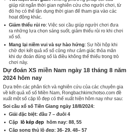
giúp rút ngắn thời gian nghiên cứu cho người chơi, từ
đó họ có thể tận dụng thời gian để tham gia vào các
hoạt động khác.
Giảm thiểu rủi ro
: Việc soi cầu giúp người chơi đưa
ra những lựa chọn sáng suốt, giảm thiểu rủi ro khi chơi
xổ số.
Mang lại niềm vui và sự hào hứng
: Sự hồi hộp khi
chờ đợi kết quả xổ số cũng như cảm giác thỏa mãn
khi dự đoán đúng số là điều không thể thiếu trong trò
chơi này.
Dự đoán XS miền Nam ngày 18 tháng 8 năm
2024 hôm nay
Dựa trên các phân tích và nghiên cứu của các chuyên gia
về kết quả xổ số Miền Nam, Rongbachkimchotso.com đề
xuất một số cặp lô đẹp có thể xuất hiện hôm nay như sau:
Soi cầu xổ số Tiền Giang ngày 18/8/2024:
Giải đặc biệt:
đầu 7 – đuôi 4
Cặp
lô kép đẹp
hôm nay: 88, 55
Cặp song thủ lô đẹp: 36- 29, 48– 57