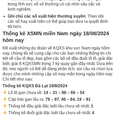
trong lĩnh vực xổ số thường có cái nhìn sâu sắc và
kinh nghiệm.
Ghi chú các số xuất hiện thường xuyên
: Theo dõi
các số hay xuất hiện có thể giúp bạn đưa ra quyết định
tốt hơn.
Thống kê XSMN miền Nam ngày 18/08/2024
hôm nay
Đề xuất những dự đoán về KQXS khu vực Nam ngày hôm
nay, chúng tôi sẽ cung cấp cho các bạn những thông tin chi
tiết về cầu lô đẹp, bao gồm các bộ số đầu đuôi lô tô, giải đặc
biệt, giải 8 KQXSMN trong 7 kỳ quay gần đây nhất. Dựa trên
đó, mọi người có thể dễ dàng phân tích, soi cầu và chọn lựa
được cho mình những cặp số may mắn trong ngày hôm nay.
Chi tiết như sau:
Thống kê KQXS Đà Lạt 18/8
/2024
Lô tô gan chưa về:
14 – 31 – 86 – 66 – 54
Cặp loto gan lâu ra:
79 – 97, 46 – 64, 19 – 91
Thống kê đầu giải đặc biệt lâu chưa về nhất:
1
Thống kê đuôi giải đặc biệt lâu chưa về nhất:
4