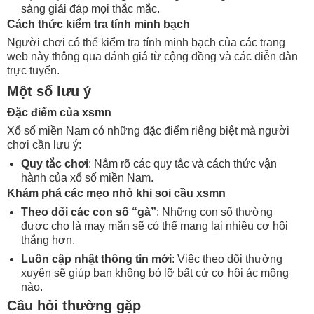
sàng giải đáp mọi thắc mắc.
Cách thức kiểm tra tính minh bạch
Người chơi có thể kiểm tra tính minh bạch của các trang
web này thông qua đánh giá từ cộng đồng và các diễn đàn
trực tuyến.
Một số lưu ý
Đặc điểm của xsmn
Xổ số miền Nam có những đặc điểm riêng biệt mà người
chơi cần lưu ý:
Quy tắc chơi
: Nắm rõ các quy tắc và cách thức vận
hành của xổ số miền Nam.
Khám phá các mẹo nhỏ khi soi cầu xsmn
Theo dõi các con số “gà”
: Những con số thường
được cho là may mắn sẽ có thể mang lại nhiều cơ hội
thắng hơn.
Luôn cập nhật thông tin mới
: Việc theo dõi thường
xuyên sẽ giúp bạn không bỏ lỡ bất cứ cơ hội ác mộng
nào.
Câu hỏi thường gặp