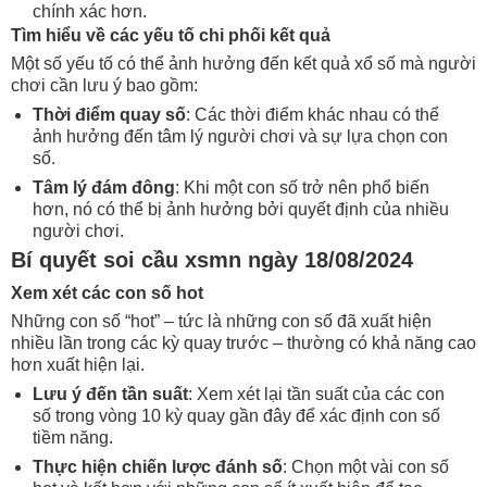
chính xác hơn.
Tìm hiểu về các yếu tố chi phối kết quả
Một số yếu tố có thể ảnh hưởng đến kết quả xổ số mà người
chơi cần lưu ý bao gồm:
Thời điểm quay số
: Các thời điểm khác nhau có thể
ảnh hưởng đến tâm lý người chơi và sự lựa chọn con
số.
Tâm lý đám đông
: Khi một con số trở nên phổ biến
hơn, nó có thể bị ảnh hưởng bởi quyết định của nhiều
người chơi.
Bí quyết soi cầu xsmn ngày 18/08/2024
Xem xét các con số hot
Những con số “hot” – tức là những con số đã xuất hiện
nhiều lần trong các kỳ quay trước – thường có khả năng cao
hơn xuất hiện lại.
Lưu ý đến tần suất
: Xem xét lại tần suất của các con
số trong vòng 10 kỳ quay gần đây để xác định con số
tiềm năng.
Thực hiện chiến lược đánh số
: Chọn một vài con số