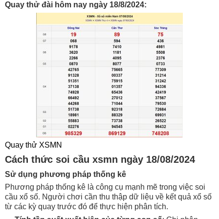
Quay thử đài hôm nay ngày 18/8/2024:
Quay thử XSMN
Cách thức soi cầu xsmn ngày 18/08/2024
Sử dụng phương pháp thống kê
Phương pháp thống kê là công cụ mạnh mẽ trong việc soi
cầu xổ số. Người chơi cần thu thập dữ liệu về kết quả xổ số
từ các kỳ quay trước đó để thực hiện phân tích.