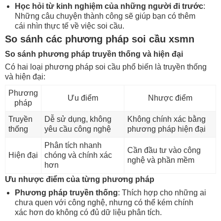
Học hỏi từ kinh nghiệm của những người đi trước
:
Những câu chuyện thành công sẽ giúp bạn có thêm
cái nhìn thực tế về việc soi cầu.
So sánh các phương pháp soi cầu xsmn
So sánh phương pháp truyền thống và hiện đại
Có hai loại phương pháp soi cầu phổ biến là truyền thống
và hiện đại:
Phương
Ưu điểm
Nhược điểm
pháp
Truyền
Dễ sử dụng, không
Không chính xác bằng
thống
yêu cầu công nghệ
phương pháp hiện đại
Phân tích nhanh
Cần đầu tư vào công
Hiện đại
chóng và chính xác
nghệ và phần mềm
hơn
Ưu nhược điểm của từng phương pháp
Phương pháp truyền thống
: Thích hợp cho những ai
chưa quen với công nghệ, nhưng có thể kém chính
xác hơn do không có đủ dữ liệu phân tích.