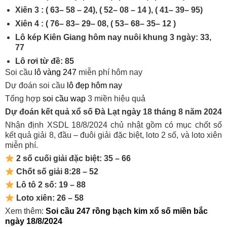
Xiên 3 : ( 63– 58 – 24), ( 52– 08 – 14 ), ( 41– 39– 95)
Xiên 4 : ( 76– 83– 29– 08, ( 53– 68– 35– 12 )
Lô kép Kiên Giang hôm nay nuôi khung 3 ngày: 33,
77
Lô rơi từ đề: 85
Soi cầu
lô vàng 247
miễn phí hôm nay
Dự đoán soi cầu
lô đẹp hôm nay
Tổng hợp
soi cầu wap
3 miền hiệu quả
Dự đoán kết quả xổ số Đà Lạt ngày 18 tháng 8 năm 2024
Nhận định XSDL 18/8/2024 chủ nhật gồm có mục chốt số
kết quả giải 8, đầu – đuôi giải đặc biệt, loto 2 số, và loto xiên
miễn phí.
2 số cuối giải đặc biệt: 35 – 66
Chốt số giải 8:
28 – 52
Lô tô 2 số: 19 – 88
Loto xiên: 26 – 58
Xem thêm:
Soi cầu 247 rồng bạch kim xổ số miền bắc
ngày 18/8/2024