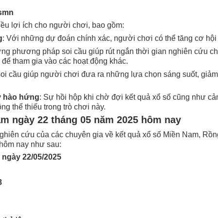
xsmn
u lợi ích cho người chơi, bao gồm:
g
: Với những dự đoán chính xác, người chơi có thể tăng cơ hội 
ững phương pháp soi cầu giúp rút ngắn thời gian nghiên cứu ch
n để tham gia vào các hoạt động khác.
soi cầu giúp người chơi đưa ra những lựa chọn sáng suốt, giảm t
sự hào hứng
: Sự hồi hộp khi chờ đợi kết quả xổ số cũng như c
g thể thiếu trong trò chơi này.
m ngày 22 tháng 05 năm 2025 hôm nay
nghiên cứu của các chuyên gia về kết quả xổ số Miền Nam, Rồn
n hôm nay như sau:
 ngày 22/05/2025
8