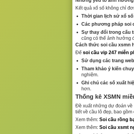
Những yếu tố ảnh hưởng 
Kết quả xổ số không chỉ đơ
Thời gian lịch sử xổ số
Các phương pháp soi 
Sự thay đổi trong cấu 
cũng có thể ảnh hưởng đ
Cách thức soi cầu xsmn 
Để
soi cầu vip 247 miễn p
Sử dụng các trang web
Tham khảo ý kiến chuy
nghiệm.
Ghi chú các số xuất h
hơn.
Thống kê XSMN miền
Đề xuất những dự đoán về 
tiết về cầu lô đẹp, bao gồm c
Xem thêm:
Soi cầu rồng b
Xem thêm:
Soi cầu
xsmt n