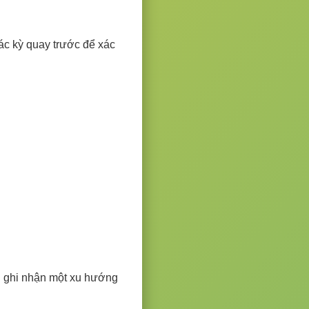
ác kỳ quay trước để xác
ẫn ghi nhận một xu hướng