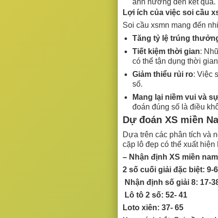
ảnh hưởng đến kết quả.
Lợi ích của việc soi cầu 
Soi cầu xsmn mang đến nhiề
Tăng tỷ lệ trúng thưởn
Tiết kiệm thời gian
: Nh
có thể tận dụng thời gia
Giảm thiểu rủi ro
: Việc 
số.
Mang lại niềm vui và 
đoán đúng số là điều khôn
Dự đoán XS miền Na
Dựa trên các phân tích và 
cặp lô đẹp có thể xuất hiệ
– Nhận định XS miền nam
2 số cuối giải đặc biệt: 9-6
Nhận định số giải 8:
17-3
Lô tô 2 số: 52- 41
Loto xiên: 37- 65