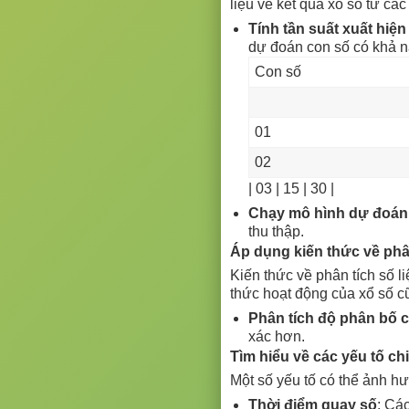
liệu về kết quả xổ số từ các
Tính tần suất xuất hiệ
dự đoán con số có khả nă
Con số
01
02
| 03 | 15 | 30 |
Chạy mô hình dự đoán
thu thập.
Áp dụng kiến thức về phân
Kiến thức về phân tích số 
thức hoạt động của xổ số c
Phân tích độ phân bố 
xác hơn.
Tìm hiểu về các yếu tố chi
Một số yếu tố có thể ảnh h
Thời điểm quay số
: Cá