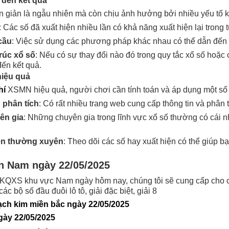
đến kết quả
n giản là ngẫu nhiên mà còn chịu ảnh hưởng bởi nhiều yếu tố 
: Các số đã xuất hiện nhiều lần có khả năng xuất hiện lại trong 
cầu
: Việc sử dụng các phương pháp khác nhau có thể dẫn đến
trúc xổ số
: Nếu có sự thay đổi nào đó trong quy tắc xổ số hoặc
ến kết quả.
hiệu quả
hí
XSMN hiệu quả, người chơi cần tính toán và áp dụng một số
 phân tích
: Có rất nhiều trang web cung cấp thông tin và phân t
ên gia
: Những chuyên gia trong lĩnh vực xổ số thường có cái n
iện thường xuyên
: Theo dõi các số hay xuất hiện có thể giúp bạ
 Nam ngày 22/05/2025
KQXS khu vực Nam ngày hôm nay, chúng tôi sẽ cung cấp cho c
ác bộ số đầu đuôi lô tô, giải đặc biệt, giải 8
ạch kim miền bắc ngày 22/05/2025
gày 22/05/2025