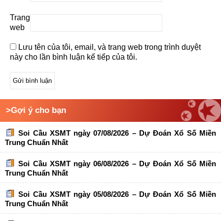
Trang
web
Lưu tên của tôi, email, và trang web trong trình duyệt
này cho lần bình luận kế tiếp của tôi.
>Gợi ý cho bạn
Soi Cầu XSMT ngày 07/08/2026 – Dự Đoán Xổ Số Miền
Trung Chuẩn Nhất
Soi Cầu XSMT ngày 06/08/2026 – Dự Đoán Xổ Số Miền
Trung Chuẩn Nhất
Soi Cầu XSMT ngày 05/08/2026 – Dự Đoán Xổ Số Miền
Trung Chuẩn Nhất