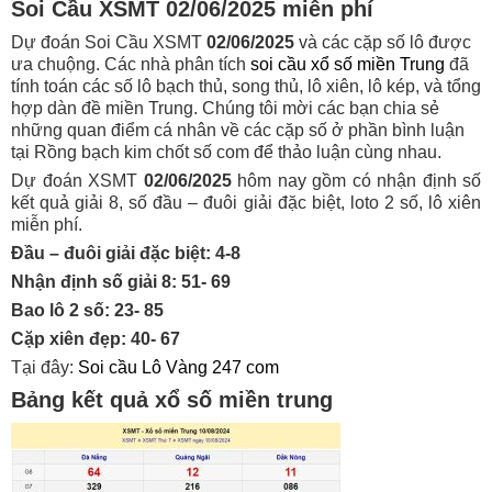
Soi Cầu XSMT
02/06/2025
miễn phí
Dự đoán Soi Cầu XSMT
02/06/2025
và các cặp số lô được
ưa chuộng. Các nhà phân tích
soi cầu xổ số miền Trung
đã
tính toán các số lô bạch thủ, song thủ, lô xiên, lô kép, và tổng
hợp dàn đề miền Trung. Chúng tôi mời các bạn chia sẻ
những quan điểm cá nhân về các cặp số ở phần bình luận
tại Rồng bạch kim chốt số com để thảo luận cùng nhau.
Dự đoán XSMT
02/06/2025
hôm nay gồm có nhận định số
kết quả giải 8, số đầu – đuôi giải đặc biệt, loto 2 số, lô xiên
miễn phí.
Đầu – đuôi giải đặc biệt: 4-8
Nhận định số giải 8: 51- 69
Bao lô 2 số: 23- 85
Cặp xiên đẹp:
40- 67
Tại đây:
Soi cầu Lô Vàng 247 com
Bảng kết quả xổ số miền trung