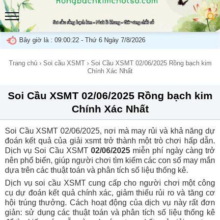
Bây giờ là :
09:00:23 - Thứ 6 Ngày 7/8/2026
Trang chủ
›
Soi cầu XSMT
›
Soi Cầu XSMT 02/06/2025 Rồng bạch kim
Chính Xác Nhất
Soi Cầu XSMT 02/06/2025 Rồng bạch kim
Chính Xác Nhất
Soi Cầu XSMT 02/06/2025, nơi mà may rủi và khả năng dự
đoán kết quả của giải xsmt trở thành một trò chơi hấp dẫn.
Dịch vụ Soi Cầu XSMT
02/06/2025
miễn phí ngày càng trở
nên phổ biến, giúp người chơi tìm kiếm các con số may mắn
dựa trên các thuật toán và phân tích số liệu thống kê.
Dịch vụ soi cầu XSMT cung cấp cho người chơi một công
cụ dự đoán kết quả chính xác, giảm thiểu rủi ro và tăng cơ
hội trúng thưởng. Cách hoạt động của dịch vụ này rất đơn
giản: sử dụng các thuật toán và phân tích số liệu thống kê