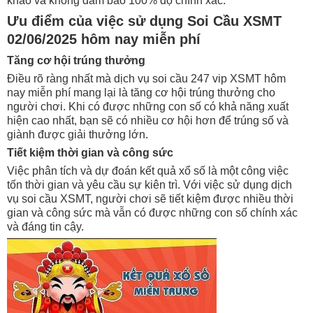
khảo và không đảm bảo 100% độ chính xác.
Ưu điểm của việc sử dụng Soi Cầu XSMT
02/06/2025
hôm nay miễn phí
Tăng cơ hội trúng thưởng
Điều rõ ràng nhất mà dịch vụ soi cầu 247 vip XSMT hôm
nay miễn phí mang lại là tăng cơ hội trúng thưởng cho
người chơi. Khi có được những con số có khả năng xuất
hiện cao nhất, bạn sẽ có nhiều cơ hội hơn để trúng số và
giành được giải thưởng lớn.
Tiết kiệm thời gian và công sức
Việc phân tích và dự đoán kết quả xổ số là một công việc
tốn thời gian và yêu cầu sự kiên trì. Với việc sử dụng dịch
vụ soi cầu XSMT, người chơi sẽ tiết kiệm được nhiều thời
gian và công sức mà vẫn có được những con số chính xác
và đáng tin cậy.