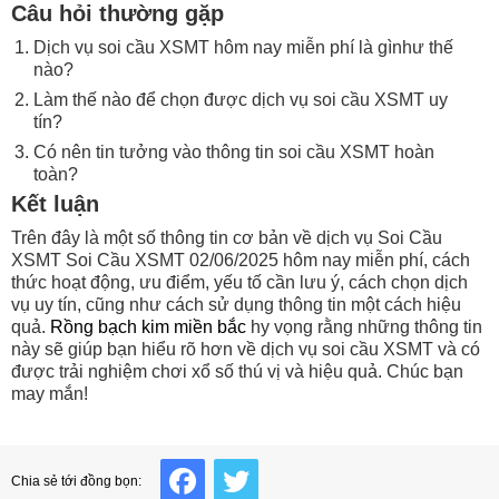
Câu hỏi thường gặp
Dịch vụ soi cầu XSMT hôm nay miễn phí là gìnhư thế
nào?
Làm thế nào để chọn được dịch vụ soi cầu XSMT uy
tín?
Có nên tin tưởng vào thông tin soi cầu XSMT hoàn
toàn?
Kết luận
Trên đây là một số thông tin cơ bản về dịch vụ Soi Cầu
XSMT Soi Cầu XSMT 02/06/2025 hôm nay miễn phí, cách
thức hoạt động, ưu điểm, yếu tố cần lưu ý, cách chọn dịch
vụ uy tín, cũng như cách sử dụng thông tin một cách hiệu
quả.
Rồng bạch kim miền bắc
hy vọng rằng những thông tin
này sẽ giúp bạn hiểu rõ hơn về dịch vụ soi cầu XSMT và có
được trải nghiệm chơi xổ số thú vị và hiệu quả. Chúc bạn
may mắn!
Facebook
Twitter
Chia sẻ tới đồng bọn: