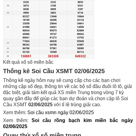
Kết quả xổ số miền bắc
Thống kê Soi Cầu XSMT 02/06/2025
Thông kê ngày hôm nay sẽ cung cấp cho các bạn chơi
những cặp số đẹp, thông tin về các bộ số đầu đuôi lô tô, giải
đặc biệt, giải tám kết quả XS miền Trung trong vòng 7 kỳ
quay gần đây để giúp các bạn dự đoán và chọn cặp lô Soi
Cầu XSMT
02/06/2025
với tỉ lệ trúng giải cao.
Xem thêm:
Soi cầu xsmn ngày 02/06/2025
Xem thêm:
Soi cầu rồng bạch kim miền bắc ngày
02/06/2025
Quay thử xổ số miền trung