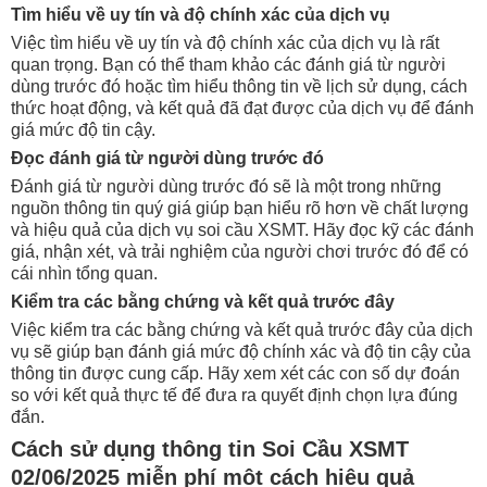
Tìm hiểu về uy tín và độ chính xác của dịch vụ
Việc tìm hiểu về uy tín và độ chính xác của dịch vụ là rất
quan trọng. Bạn có thể tham khảo các đánh giá từ người
dùng trước đó hoặc tìm hiểu thông tin về lịch sử dụng, cách
thức hoạt động, và kết quả đã đạt được của dịch vụ để đánh
giá mức độ tin cậy.
Đọc đánh giá từ người dùng trước đó
Đánh giá từ người dùng trước đó sẽ là một trong những
nguồn thông tin quý giá giúp bạn hiểu rõ hơn về chất lượng
và hiệu quả của dịch vụ soi cầu XSMT. Hãy đọc kỹ các đánh
giá, nhận xét, và trải nghiệm của người chơi trước đó để có
cái nhìn tổng quan.
Kiểm tra các bằng chứng và kết quả trước đây
Việc kiểm tra các bằng chứng và kết quả trước đây của dịch
vụ sẽ giúp bạn đánh giá mức độ chính xác và độ tin cậy của
thông tin được cung cấp. Hãy xem xét các con số dự đoán
so với kết quả thực tế để đưa ra quyết định chọn lựa đúng
đắn.
Cách sử dụng thông tin Soi Cầu XSMT
02/06/2025
miễn phí một cách hiệu quả