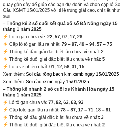
quay gần đây để giúp các bạn dự đoán và chọn cặp lô Soi
Cầu XSMT 15/01/2025 với tỉ lệ trúng giải cao, chi tiết như
sau:
– Thống kê 2 số cuối kết quả xổ số Đà Nẵng ngày 15
tháng 1 năm 2025
Loto gan chưa về:
22, 57, 07, 17, 28
Cặp lô tô gan lâu ra nhất:
79 – 97, 49 – 94, 57 – 75
Thống kê đầu giải đặc biệt lâu chưa về nhất:
2
Thống kê đuôi giải đặc biệt lâu chưa về nhất:
5
Loto về nhiều nhất:
01, 12, 58, 31, 15
Xem thêm:
Soi cầu rồng bạch kim xsmb ngày 15/01/2025
Xem thêm:
Soi cầu xsmn ngày 15/01/2025
– Thống kê nhanh 2 số cuối xs Khánh Hòa ngày 15
tháng 1 năm 2025
Lô tô gan chưa về:
77, 92, 62, 63, 93
Cặp loto gan lâu ra nhất:
78 – 87, 17 – 71, 18 – 81
Thống kê đầu giải đặc biệt lâu chưa về nhất:
3
Thống kê đuôi giải đặc biệt lâu chưa về nhất:
2