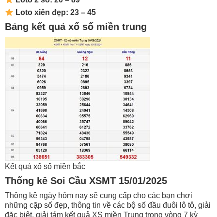
Loto xiên đẹp: 23 – 45
Bảng kết quả xổ số miền trung
Kết quả xổ số miền bắc
Thống kê Soi Cầu XSMT 15/01/2025
Thông kê ngày hôm nay sẽ cung cấp cho các bạn chơi
những cặp số đẹp, thông tin về các bộ số đầu đuôi lô tô, giải
đặc biệt, giải tám kết quả XS miền Trung trong vòng 7 kỳ