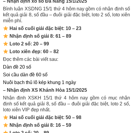
– Nhận định xổ số Đà Nẵng 15/1/2025
Bình luận XSDNG 15/1 thứ 4 hôm nay gồm có nhận định số
kết quả giải 8, số đầu – đuôi giải đặc biệt, loto 2 số, loto xiên
miễn phí.
Hai số cuối giải đặc biệt: 10 – 23
Nhận định số giải 8:
61 – 89
Loto 2 số: 20 – 99
Loto xiên đẹp: 60 – 82
Đọc thêm các bài viết sau:
Dàn đề 20 số
Soi cầu dàn đề 60 số
Nuôi bạch thủ lô kép khung 1 ngày
– Nhận định XS Khánh Hòa 15/1/2025
Nhận định XSKH 15/1 thứ 4 hôm nay gồm có mục nhận
định số kết quả giải 8, số đầu – đuôi giải đặc biệt, loto 2 số,
loto xiên VIP đẹp nhất.
Hai số cuối giải đặc biệt: 50 – 98
Nhận định số giải 8:
16 – 59
Loto 2 số: 20 – 89