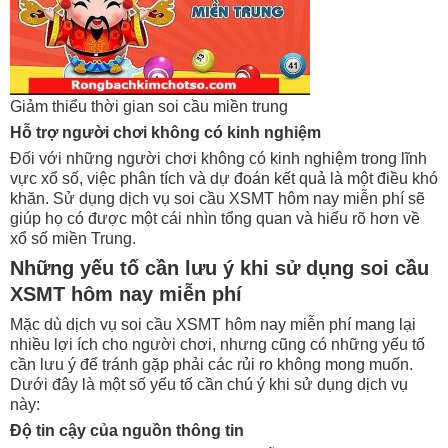
Giảm thiểu thời gian soi cầu miền trung
Hỗ trợ người chơi không có kinh nghiệm
Đối với những người chơi không có kinh nghiệm trong lĩnh
vực xổ số, việc phân tích và dự đoán kết quả là một điều khó
khăn. Sử dụng dịch vụ soi cầu XSMT hôm nay miễn phí sẽ
giúp họ có được một cái nhìn tổng quan và hiểu rõ hơn về
xổ số miền Trung.
Những yếu tố cần lưu ý khi sử dụng soi cầu
XSMT hôm nay miễn phí
Mặc dù dịch vụ soi cầu XSMT hôm nay miễn phí mang lại
nhiều lợi ích cho người chơi, nhưng cũng có những yếu tố
cần lưu ý để tránh gặp phải các rủi ro không mong muốn.
Dưới đây là một số yếu tố cần chú ý khi sử dụng dịch vụ
này:
Độ tin cậy của nguồn thông tin