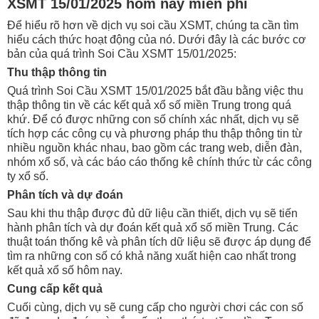
XSMT 15/01/2025 hôm nay miễn phí
Để hiểu rõ hơn về dịch vụ soi cầu XSMT, chúng ta cần tìm
hiểu cách thức hoạt động của nó. Dưới đây là các bước cơ
bản của quá trình Soi Cầu XSMT 15/01/2025:
Thu thập thông tin
Quá trình Soi Cầu XSMT 15/01/2025 bắt đầu bằng việc thu
thập thông tin về các kết quả xổ số miền Trung trong quá
khứ. Để có được những con số chính xác nhất, dịch vụ sẽ
tích hợp các công cụ và phương pháp thu thập thông tin từ
nhiều nguồn khác nhau, bao gồm các trang web, diễn đàn,
nhóm xổ số, và các báo cáo thống kê chính thức từ các công
ty xổ số.
Phân tích và dự đoán
Sau khi thu thập được đủ dữ liệu cần thiết, dịch vụ sẽ tiến
hành phân tích và dự đoán kết quả xổ số miền Trung. Các
thuật toán thống kê và phân tích dữ liệu sẽ được áp dụng để
tìm ra những con số có khả năng xuất hiện cao nhất trong
kết quả xổ số hôm nay.
Cung cấp kết quả
Cuối cùng, dịch vụ sẽ cung cấp cho người chơi các con số